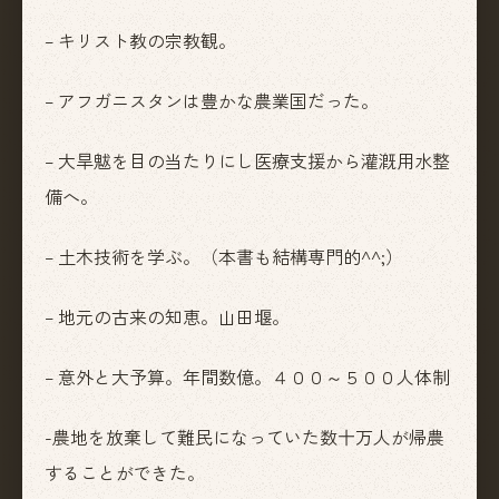
– キリスト教の宗教観。
– アフガニスタンは豊かな農業国だった。
– 大旱魃を目の当たりにし医療支援から灌漑用水整
備へ。
– 土木技術を学ぶ。（本書も結構専門的^^;）
– 地元の古来の知恵。山田堰。
– 意外と大予算。年間数億。４００～５００人体制
-農地を放棄して難民になっていた数十万人が帰農
することができた。