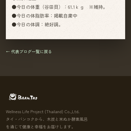
●今日の体重（谷田貝）：61.1ｋｇ ※維持。
●今日の体脂肪率：掲載自粛中
●今日の体調：絶好調。
← 代表ブログ一覧に戻る
Wellness Life Project (Thailand) Co.,Ltd.
タイ・バンコクから、木炭と米ぬか酵素風呂
を通じて健康と幸福をお届けします。