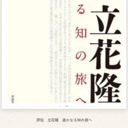
評伝 立花隆 遥かなる知の旅へ