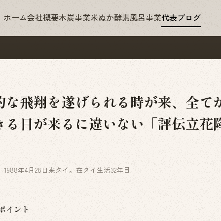
ホーム
会社概要
木炭事業
米ぬか酵素風呂事業
代表ブログ
的な飛翔を遂げられる時が来、全て
きる日が来るに違いない「評伝立花
。1988年4月28日来タイ。在タイ生活32年目
ポイント