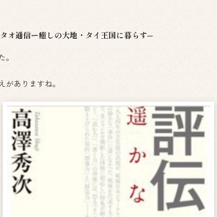
ンタオ通信ー癒しの大地・タイ王国に暮らす─
た。
えがありますね。