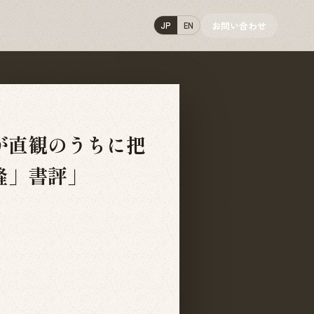
お問い合わせ
JP
EN
が直観のうちに把
隆」書評」