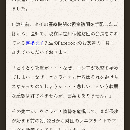
ました。
10数年前、タイの医療機関の視察訪問を手配したご
縁から、医師で、現在は笹川保健財団の会長をされ
ている
喜多悦子
先生のFacebookのお友達の一員に
加えていただいております。
「とうとう攻撃が・・・なぜ、ロシアが攻撃を始め
てしまい、なぜ、ウクライナと世界はそれを避けら
れなかったのでしょうか・・・悲しい、という軟弱
な感想は許されませんが、言葉もありません。」
その先生が、ウクライナ情勢を危惧して、まだ侵攻
が始まる前の2月22日から財団のウエブサイトでブ
ログを執筆されてらっしゃいました。